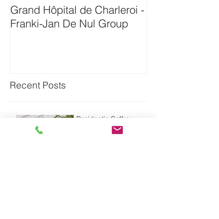
Grand Hôpital de Charleroi -
Onthaalgebou
Franki-Jan De Nul Group
Antwerpen-Bam
Recent Posts
Residentie Saffrou
Residentie Bord'eau -
Oudenaarde