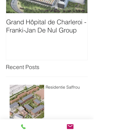
Grand Hôpital de Charleroi -
Onthaalgebou
Franki-Jan De Nul Group
Antwerpen-Bam
Recent Posts
Residentie Saffrou
Residentie Bord'eau -
Oudenaarde